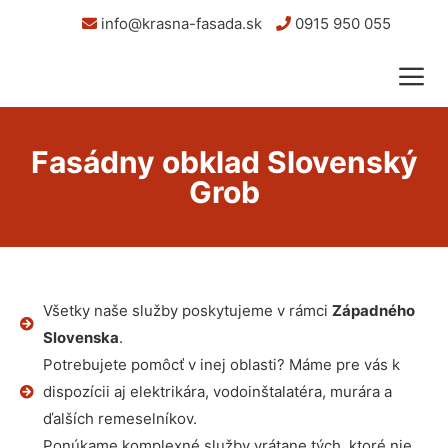
info@krasna-fasada.sk
0915 950 055
Fasádny obklad Slovenský
Grob
Všetky naše služby poskytujeme v rámci
Západného
Slovenska
.
Potrebujete pomôcť v inej oblasti? Máme pre vás k
dispozícii aj elektrikára, vodoinštalatéra, murára a
ďalších remeselníkov.
Ponúkame komplexné služby vrátane tých, ktoré nie