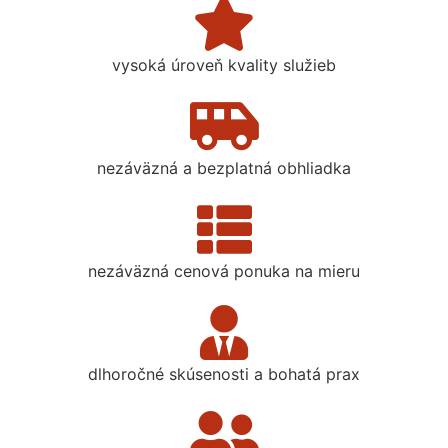
vysoká úroveň kvality služieb
nezáväzná a bezplatná obhliadka
nezáväzná cenová ponuka na mieru
dlhoročné skúsenosti a bohatá prax