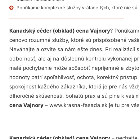
Ponúkame komplexné služby vrátane tých, ktoré nie sú
Kanadský céder (obklad) cena Vajnory
? Ponúkame
cenovo rozumné služby, ktoré sú prispôsobené vaš
Neváhajte a ozvite sa nám ešte dnes. Pri realizácií
odbornosť, ale aj na dôslednú kontrolu vykonanej p
malé pochybenie môže spôsobiť nepríjemné a zbyto
hodnoty patrí spoľahlivosť, ochota, korektný príst
spokojnosť každého zákazníka, ktorá je pre nás vžd
dlhoročné skúsenosti, bohatú prax a sú plne k vaš
cena Vajnory
– www.krasna-fasada.sk je tu pre vás
Kanadský céder (obklad) cena Vajnory
– nechajte 