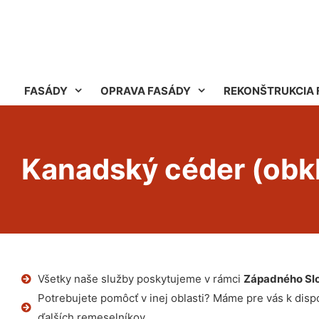
FASÁDY
OPRAVA FASÁDY
REKONŠTRUKCIA 
Kanadský céder (obk
Všetky naše služby poskytujeme v rámci
Západného Sl
Potrebujete pomôcť v inej oblasti? Máme pre vás k dispoz
ďalších remeselníkov.