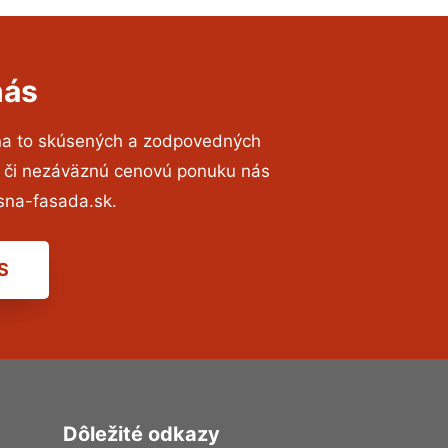
nás
na to skúsených a zodpovedných
ií či nezáväznú cenovú ponuku nás
sna-fasada.sk.
S
Dôležité odkazy