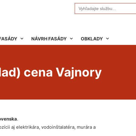
Search
for:
FASÁDY
NÁVRH FASÁDY
OBKLADY
lad) cena Vajnory
ovenska
.
ícii aj elektrikára, vodoinštalatéra, murára a