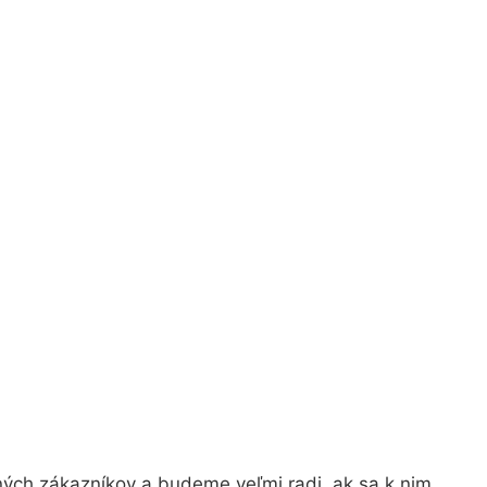
ných zákazníkov a budeme veľmi radi, ak sa k nim