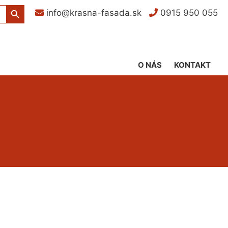
Search Button
info@krasna-fasada.sk
0915 950 055
O NÁS
KONTAKT