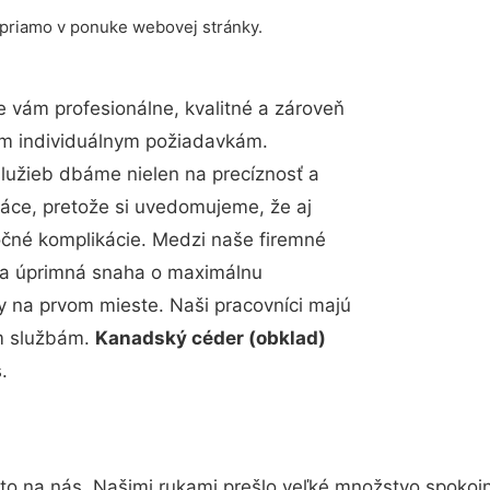
 priamo v ponuke webovej stránky.
 vám profesionálne, kvalitné a zároveň
im individuálnym požiadavkám.
 služieb dbáme nielen na precíznosť a
ráce, pretože si uvedomujeme, že aj
čné komplikácie. Medzi naše firemné
up a úprimná snaha o maximálnu
y na prvom mieste. Naši pracovníci majú
im službám.
Kanadský céder (obklad)
.
to na nás. Našimi rukami prešlo veľké množstvo spokoj