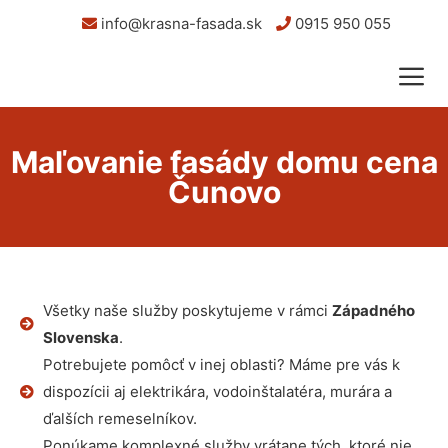
info@krasna-fasada.sk
0915 950 055
Maľovanie fasády domu cena
Čunovo
Všetky naše služby poskytujeme v rámci
Západného
Slovenska
.
Potrebujete pomôcť v inej oblasti? Máme pre vás k
dispozícii aj elektrikára, vodoinštalatéra, murára a
ďalších remeselníkov.
Ponúkame komplexné služby vrátane tých, ktoré nie