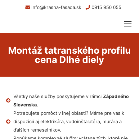
info@krasna-fasada.sk
0915 950 055
Montáž tatranského profilu
cena Dlhé diely
Všetky naše služby poskytujeme v rámci
Západného
Slovenska
.
Potrebujete pomôcť v inej oblasti? Máme pre vás k
dispozícii aj elektrikára, vodoinštalatéra, murára a
ďalších remeselníkov.
Ponúkame komplexné služby vrátane tých, ktoré nie