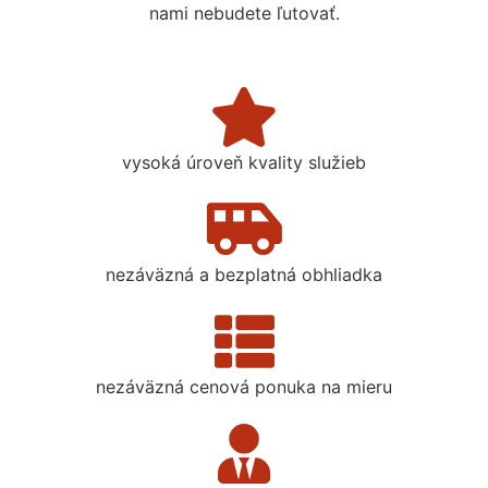
nami nebudete ľutovať.
vysoká úroveň kvality služieb
nezáväzná a bezplatná obhliadka
nezáväzná cenová ponuka na mieru