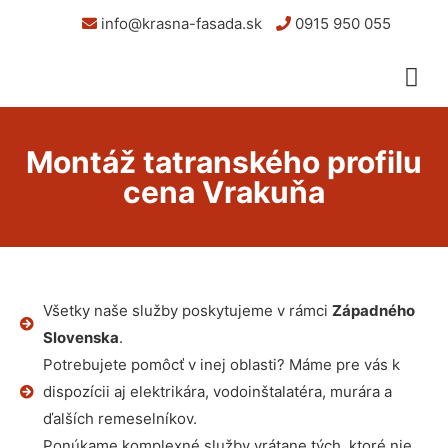
info@krasna-fasada.sk
0915 950 055
Montáž tatranského profilu
cena Vrakuňa
Všetky naše služby poskytujeme v rámci
Západného
Slovenska
.
Potrebujete pomôcť v inej oblasti? Máme pre vás k
dispozícii aj elektrikára, vodoinštalatéra, murára a
ďalších remeselníkov.
Ponúkame komplexné služby vrátane tých, ktoré nie