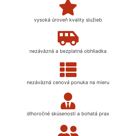
vysoká úroveň kvality služieb
nezáväzná a bezplatná obhliadka
nezáväzná cenová ponuka na mieru
dlhoročné skúsenosti a bohatá prax