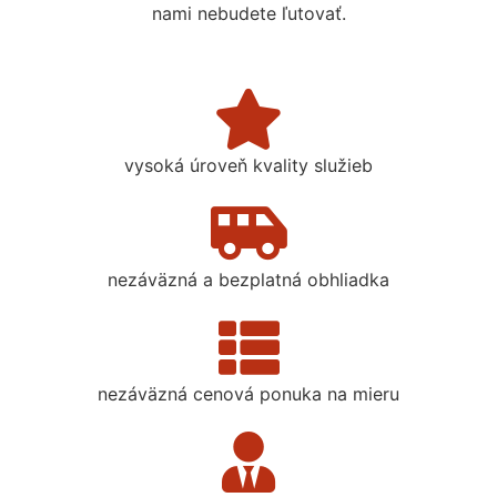
nami nebudete ľutovať.
vysoká úroveň kvality služieb
nezáväzná a bezplatná obhliadka
nezáväzná cenová ponuka na mieru