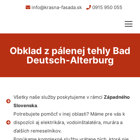
info@krasna-fasada.sk
0915 950 055
Obklad z pálenej tehly Bad
Deutsch-Alterburg
Všetky naše služby poskytujeme v rámci
Západného
Slovenska
.
Potrebujete pomôcť v inej oblasti? Máme pre vás k
dispozícii aj elektrikára, vodoinštalatéra, murára a
ďalších remeselníkov.
Ponúkame komplexné služby vrátane tých, ktoré nie