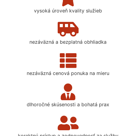
vysoká úroveň kvality služieb
nezáväzná a bezplatná obhliadka
nezáväzná cenová ponuka na mieru
dlhoročné skúsenosti a bohatá prax
korektný prístup a zodpovednosť za služby