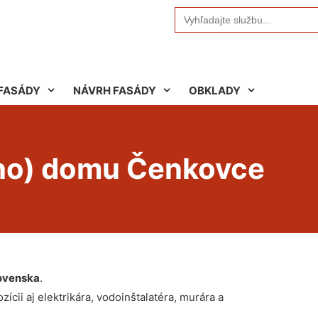
Search
for:
FASÁDY
NÁVRH FASÁDY
OBKLADY
ého) domu Čenkovce
ovenska
.
ícii aj elektrikára, vodoinštalatéra, murára a