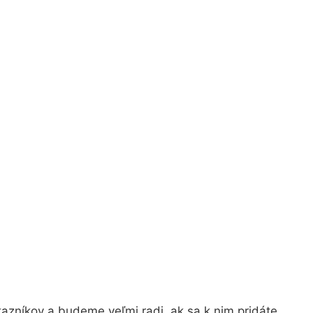
azníkov a budeme veľmi radi, ak sa k nim pridáte