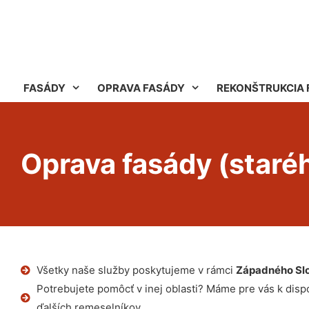
FASÁDY
OPRAVA FASÁDY
REKONŠTRUKCIA 
Oprava fasády (star
Všetky naše služby poskytujeme v rámci
Západného Sl
Potrebujete pomôcť v inej oblasti? Máme pre vás k dispoz
ďalších remeselníkov.