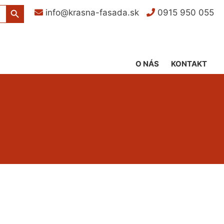
Search Button
info@krasna-fasada.sk
0915 950 055
O NÁS
KONTAKT