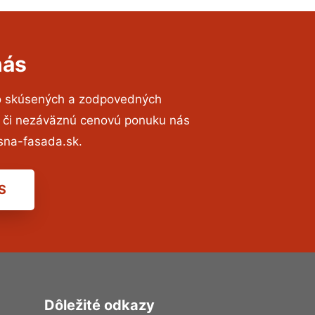
nás
to skúsených a zodpovedných
ií či nezáväznú cenovú ponuku nás
sna-fasada.sk.
S
Dôležité odkazy