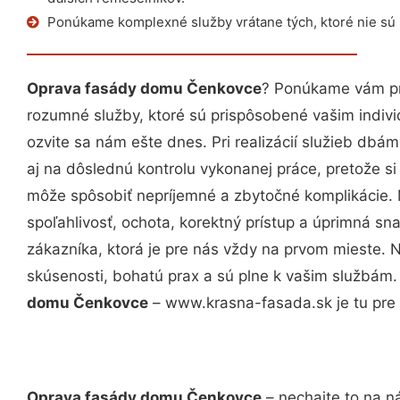
Ponúkame komplexné služby vrátane tých, ktoré nie sú
Oprava fasády domu Čenkovce
? Ponúkame vám pro
rozumné služby, ktoré sú prispôsobené vašim indi
ozvite sa nám ešte dnes. Pri realizácií služieb dbám
aj na dôslednú kontrolu vykonanej práce, pretože 
môže spôsobiť nepríjemné a zbytočné komplikácie. 
spoľahlivosť, ochota, korektný prístup a úprimná 
zákazníka, ktorá je pre nás vždy na prvom mieste. 
skúsenosti, bohatú prax a sú plne k vašim službám
domu Čenkovce
– www.krasna-fasada.sk je tu pre 
Oprava fasády domu Čenkovce
– nechajte to na n