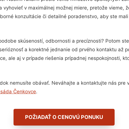
a vyhovieť v maximálnej možnej miere, pretože vieme, 
orné konzultácie či detailné poradenstvo, aby ste mali
 podobe skúseností, odbornosti a precíznosti? Potom st
serióznosť a korektné jednanie od prvého kontaktu až 
e, ale aj v prípade riešenia prípadnej nespokojnosti, kt
dok nemusíte obávať. Neváhajte a kontaktujte nás pre via
fasáda Čenkovce
.
POŽIADAŤ O CENOVÚ PONUKU