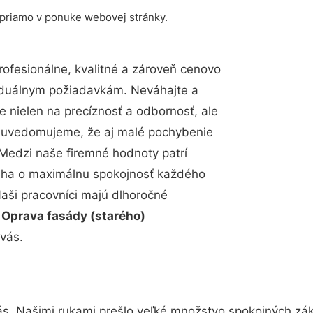
 priamo v ponuke webovej stránky.
fesionálne, kvalitné a zároveň cenovo
viduálnym požiadavkám. Neváhajte a
e nielen na precíznosť a odbornosť, ale
si uvedomujeme, že aj malé pochybenie
Medzi naše firemné hodnoty patrí
snaha o maximálnu spokojnosť každého
Naši pracovníci majú dlhoročné
.
Oprava fasády (starého)
vás.
ás. Našimi rukami prešlo veľké množstvo spokojných zák