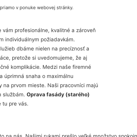
 priamo v ponuke webovej stránky.
vám profesionálne, kvalitné a zároveň
im individuálnym požiadavkám.
 služieb dbáme nielen na precíznosť a
ráce, pretože si uvedomujeme, že aj
čné komplikácie. Medzi naše firemné
up a úprimná snaha o maximálnu
y na prvom mieste. Naši pracovníci majú
im službám.
Oprava fasády (starého)
tu pre vás.
to na nás. Našimi rukami prešlo veľké množstvo spokoj