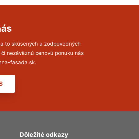
nás
na to skúsených a zodpovedných
ií či nezáväznú cenovú ponuku nás
sna-fasada.sk.
S
Dôležité odkazy