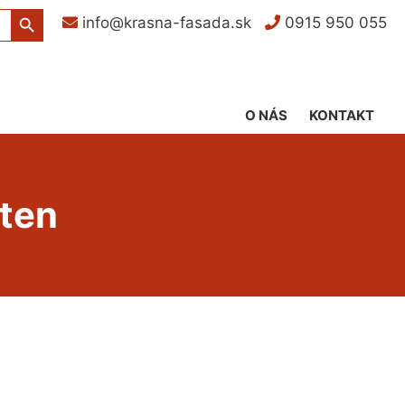
Search Button
info@krasna-fasada.sk
0915 950 055
O NÁS
KONTAKT
tten