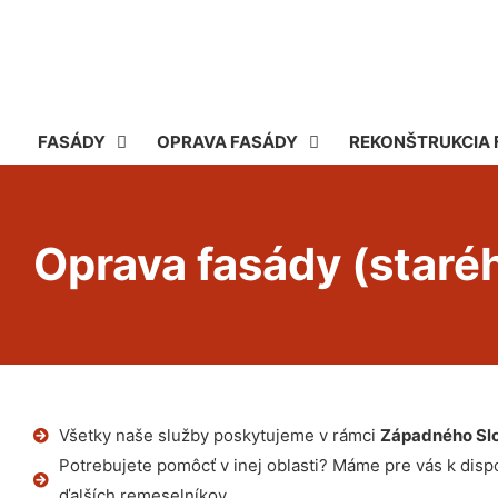
FASÁDY
OPRAVA FASÁDY
REKONŠTRUKCIA 
Oprava fasády (staré
Všetky naše služby poskytujeme v rámci
Západného Sl
Potrebujete pomôcť v inej oblasti? Máme pre vás k dispoz
ďalších remeselníkov.