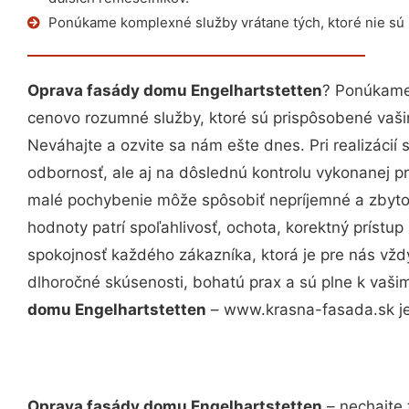
Ponúkame komplexné služby vrátane tých, ktoré nie sú
Oprava fasády domu Engelhartstetten
? Ponúkame 
cenovo rozumné služby, ktoré sú prispôsobené vaš
Neváhajte a ozvite sa nám ešte dnes. Pri realizácií
odbornosť, ale aj na dôslednú kontrolu vykonanej p
malé pochybenie môže spôsobiť nepríjemné a zbyto
hodnoty patrí spoľahlivosť, ochota, korektný príst
spokojnosť každého zákazníka, ktorá je pre nás vžd
dlhoročné skúsenosti, bohatú prax a sú plne k vaš
domu Engelhartstetten
– www.krasna-fasada.sk je 
Oprava fasády domu Engelhartstetten
– nechajte 