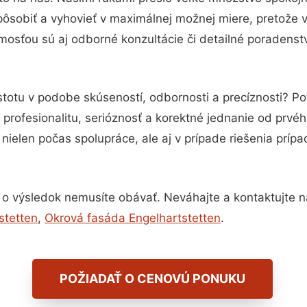
pôsobiť a vyhovieť v maximálnej možnej miere, pretože 
osťou sú aj odborné konzultácie či detailné poradenstv
stotu v podobe skúseností, odbornosti a precíznosti? 
profesionalitu, serióznosť a korektné jednanie od prvé
nielen počas spolupráce, ale aj v prípade riešenia príp
 o výsledok nemusíte obávať. Neváhajte a kontaktujte nás 
stetten
,
Okrová fasáda Engelhartstetten
.
POŽIADAŤ O CENOVÚ PONUKU