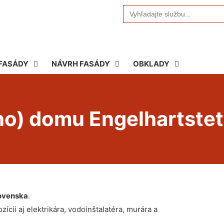
Search
for:
FASÁDY
NÁVRH FASÁDY
OBKLADY
ho) domu Engelhartste
ovenska
.
ícii aj elektrikára, vodoinštalatéra, murára a