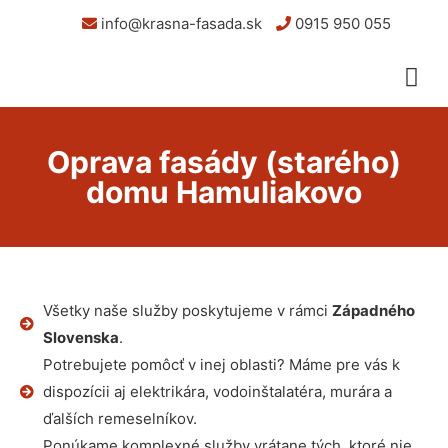
info@krasna-fasada.sk
0915 950 055
Oprava fasády (starého)
domu Hamuliakovo
Všetky naše služby poskytujeme v rámci
Západného
Slovenska
.
Potrebujete pomôcť v inej oblasti? Máme pre vás k
dispozícii aj elektrikára, vodoinštalatéra, murára a
ďalších remeselníkov.
Ponúkame komplexné služby vrátane tých, ktoré nie