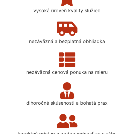
vysoká úroveň kvality služieb
nezáväzná a bezplatná obhliadka
nezáväzná cenová ponuka na mieru
dlhoročné skúsenosti a bohatá prax
korektný prístup a zodpovednosť za služby