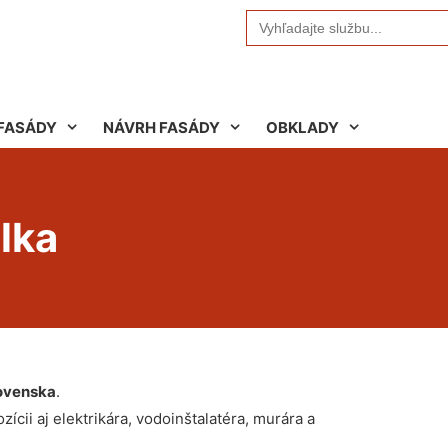
Search
for:
FASÁDY
NÁVRH FASÁDY
OBKLADY
lka
ovenska
.
ícii aj elektrikára, vodoinštalatéra, murára a