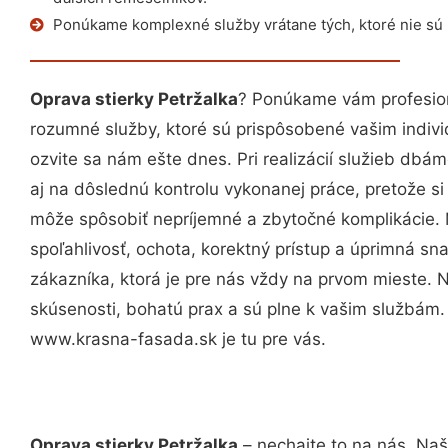
Ponúkame komplexné služby vrátane tých, ktoré nie sú
Oprava stierky Petržalka
? Ponúkame vám profesion
rozumné služby, ktoré sú prispôsobené vašim indi
ozvite sa nám ešte dnes. Pri realizácií služieb dbám
aj na dôslednú kontrolu vykonanej práce, pretože 
môže spôsobiť nepríjemné a zbytočné komplikácie. 
spoľahlivosť, ochota, korektný prístup a úprimná 
zákazníka, ktorá je pre nás vždy na prvom mieste. 
skúsenosti, bohatú prax a sú plne k vašim službám
www.krasna-fasada.sk je tu pre vás.
Oprava stierky Petržalka
– nechajte to na nás. Naš