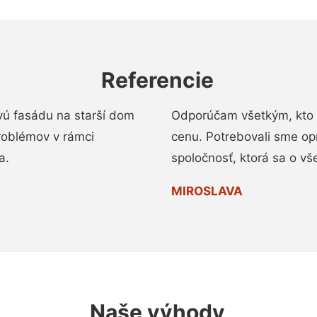
Referencie
vú fasádu na starší dom
Odporúčam všetkým, kto 
roblémov v rámci
cenu. Potrebovali sme op
a.
spoločnosť, ktorá sa o vš
MIROSLAVA
Naše výhody