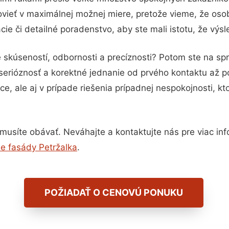
vieť v maximálnej možnej miere, pretože vieme, že oso
ie či detailné poradenstvo, aby ste mali istotu, že výs
 skúseností, odbornosti a precíznosti? Potom ste na s
serióznosť a korektné jednanie od prvého kontaktu až 
e, ale aj v prípade riešenia prípadnej nespokojnosti, kt
usíte obávať. Neváhajte a kontaktujte nás pre viac infor
ie fasády Petržalka
.
POŽIADAŤ O CENOVÚ PONUKU