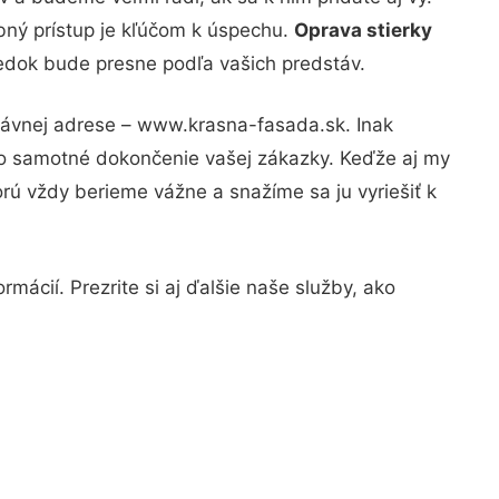
bný prístup je kľúčom k úspechu.
Oprava stierky
ledok bude presne podľa vašich predstáv.
právnej adrese – www.krasna-fasada.sk. Inak
po samotné dokončenie vašej zákazky. Keďže aj my
orú vždy berieme vážne a snažíme sa ju vyriešiť k
mácií. Prezrite si aj ďalšie naše služby, ako