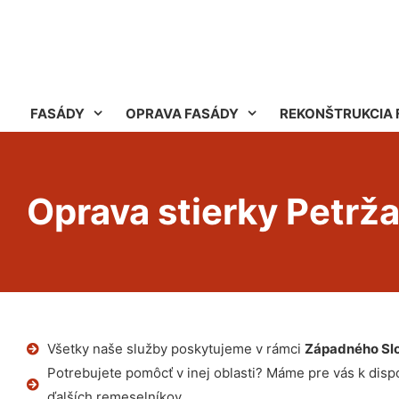
FASÁDY
OPRAVA FASÁDY
REKONŠTRUKCIA 
Oprava stierky Petrža
Všetky naše služby poskytujeme v rámci
Západného Sl
Potrebujete pomôcť v inej oblasti? Máme pre vás k dispoz
ďalších remeselníkov.