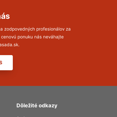
nás
 a zodpovedných profesionálov za
ú cenovú ponuku nás neváhajte
asada.sk.
S
Dôležité odkazy