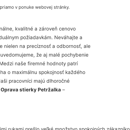
 priamo v ponuke webovej stránky.
álne, kvalitné a zároveň cenovo
viduálnym požiadavkám. Neváhajte a
e nielen na precíznosť a odbornosť, ale
si uvedomujeme, že aj malé pochybenie
Medzi naše firemné hodnoty patrí
snaha o maximálnu spokojnosť každého
Naši pracovníci majú dlhoročné
.
Oprava stierky Petržalka
–
imi rukami prešlo veľké množstvo spokojných zákazníkov