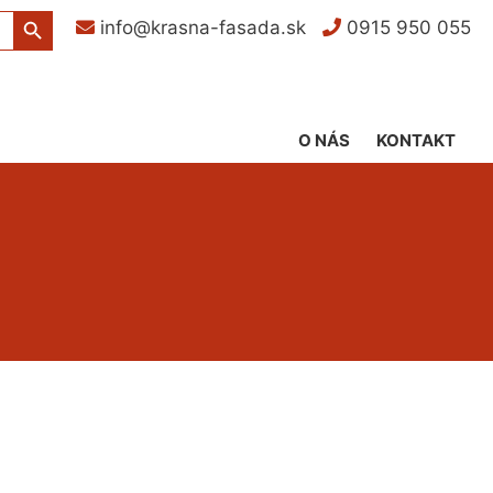
Search Button
info@krasna-fasada.sk
0915 950 055
O NÁS
KONTAKT