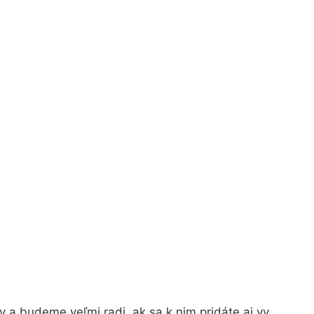
 a budeme veľmi radi, ak sa k nim pridáte aj vy.