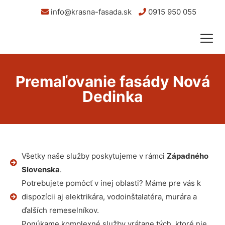
info@krasna-fasada.sk
0915 950 055
Premaľovanie fasády Nová
Dedinka
Všetky naše služby poskytujeme v rámci
Západného
Slovenska
.
Potrebujete pomôcť v inej oblasti? Máme pre vás k
dispozícii aj elektrikára, vodoinštalatéra, murára a
ďalších remeselníkov.
Ponúkame komplexné služby vrátane tých, ktoré nie