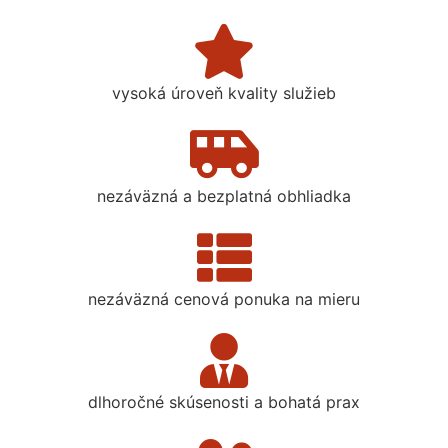
vysoká úroveň kvality služieb
nezáväzná a bezplatná obhliadka
nezáväzná cenová ponuka na mieru
dlhoročné skúsenosti a bohatá prax