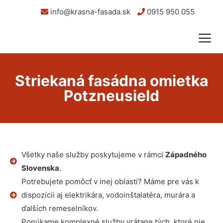
info@krasna-fasada.sk
0915 950 055
Striekaná fasádna omietka
Potzneusield
Všetky naše služby poskytujeme v rámci
Západného
Slovenska
.
Potrebujete pomôcť v inej oblasti? Máme pre vás k
dispozícii aj elektrikára, vodoinštalatéra, murára a
ďalších remeselníkov.
Ponúkame komplexné služby vrátane tých, ktoré nie