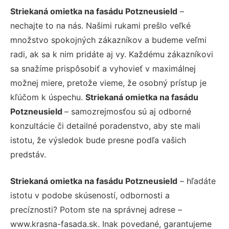
Striekaná omietka na fasádu Potzneusield
–
nechajte to na nás. Našimi rukami prešlo veľké
množstvo spokojných zákazníkov a budeme veľmi
radi, ak sa k nim pridáte aj vy. Každému zákazníkovi
sa snažíme prispôsobiť a vyhovieť v maximálnej
možnej miere, pretože vieme, že osobný prístup je
kľúčom k úspechu.
Striekaná omietka na fasádu
Potzneusield
– samozrejmosťou sú aj odborné
konzultácie či detailné poradenstvo, aby ste mali
istotu, že výsledok bude presne podľa vašich
predstáv.
Striekaná omietka na fasádu Potzneusield
– hľadáte
istotu v podobe skúseností, odbornosti a
precíznosti? Potom ste na správnej adrese –
www.krasna-fasada.sk. Inak povedané, garantujeme