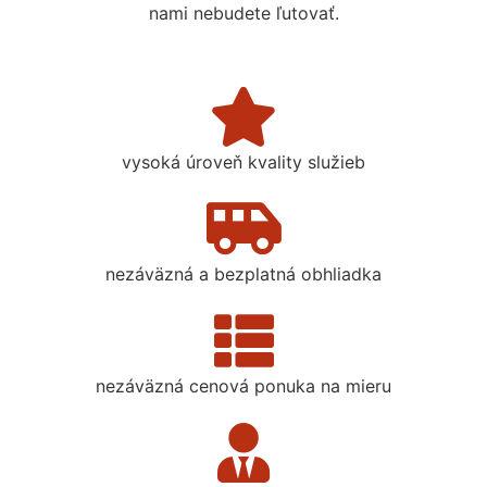
nami nebudete ľutovať.
vysoká úroveň kvality služieb
nezáväzná a bezplatná obhliadka
nezáväzná cenová ponuka na mieru