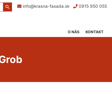
Search Button
info@krasna-fasada.sk
0915 950 055
O NÁS
KONTAKT
 Grob