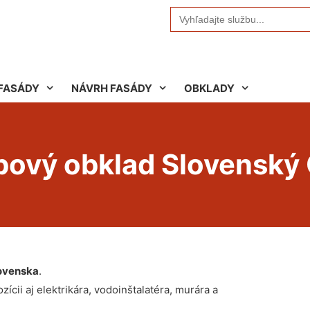
Search
for:
FASÁDY
NÁVRH FASÁDY
OBKLADY
ubový obklad Slovenský
ovenska
.
ícii aj elektrikára, vodoinštalatéra, murára a