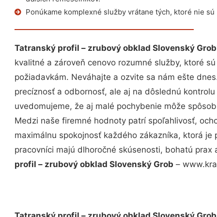
Ponúkame komplexné služby vrátane tých, ktoré nie sú
Tatranský profil – zrubový obklad Slovenský Grob
kvalitné a zároveň cenovo rozumné služby, ktoré s
požiadavkám. Neváhajte a ozvite sa nám ešte dnes. 
precíznosť a odbornosť, ale aj na dôslednú kontrolu
uvedomujeme, že aj malé pochybenie môže spôsobiť
Medzi naše firemné hodnoty patrí spoľahlivosť, och
maximálnu spokojnosť každého zákazníka, ktorá je 
pracovníci majú dlhoročné skúsenosti, bohatú prax 
profil – zrubový obklad Slovenský Grob
– www.kras
Tatranský profil – zrubový obklad Slovenský Grob