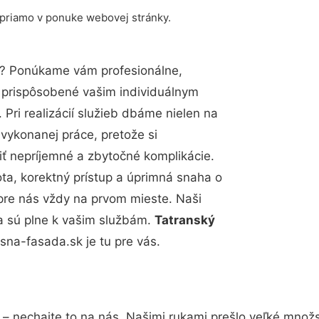
 priamo v ponuke webovej stránky.
? Ponúkame vám profesionálne,
ú prispôsobené vašim individuálnym
Pri realizácií služieb dbáme nielen na
 vykonanej práce, pretože si
 nepríjemné a zbytočné komplikácie.
ota, korektný prístup a úprimná snaha o
pre nás vždy na prvom mieste. Naši
a sú plne k vašim službám.
Tatranský
na-fasada.sk je tu pre vás.
– nechajte to na nás. Našimi rukami prešlo veľké množ