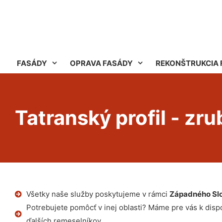
FASÁDY
OPRAVA FASÁDY
REKONŠTRUKCIA 
Tatranský profil - zr
Všetky naše služby poskytujeme v rámci
Západného Sl
Potrebujete pomôcť v inej oblasti? Máme pre vás k dispoz
ďalších remeselníkov.