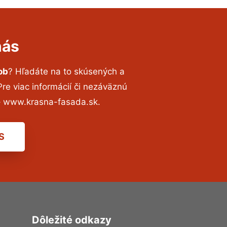
nás
ob
? Hľadáte na to skúsených a
e viac informácií či nezáväznú
– www.krasna-fasada.sk.
S
Dôležité odkazy