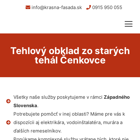
info@krasna-fasada.sk
0915 950 055
Tehlový obklad zo starých
tehál Čenkovce
Všetky naše služby poskytujeme v rámci
Západného
Slovenska
.
Potrebujete pomôcť v inej oblasti? Máme pre vás k
dispozícii aj elektrikára, vodoinštalatéra, murára a
ďalších remeselníkov.
Ponúkame komplexné služby vrátane tých, ktoré nie