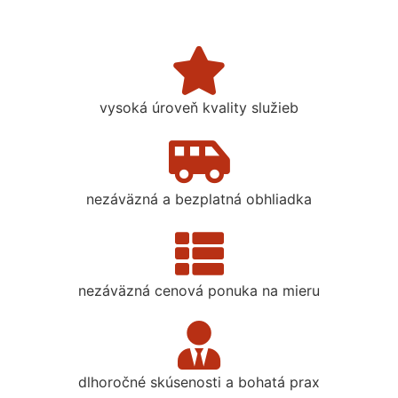
vysoká úroveň kvality služieb
nezáväzná a bezplatná obhliadka
nezáväzná cenová ponuka na mieru
dlhoročné skúsenosti a bohatá prax