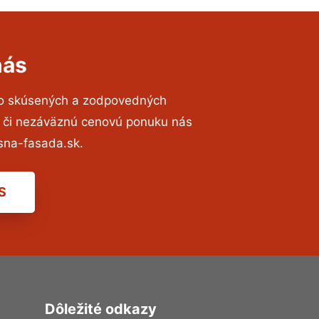
nás
to skúsených a zodpovedných
ií či nezáväznú cenovú ponuku nás
sna-fasada.sk.
S
Dôležité odkazy