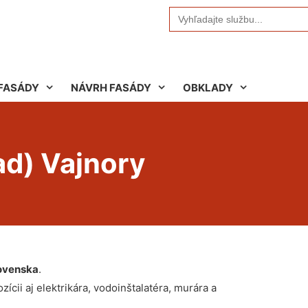
Search
for:
FASÁDY
NÁVRH FASÁDY
OBKLADY
ad) Vajnory
ovenska
.
ícii aj elektrikára, vodoinštalatéra, murára a