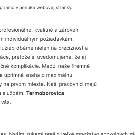
 priamo v ponuke webovej stránky.
ofesionálne, kvalitné a zároveň
im individuálnym požiadavkám.
 služieb dbáme nielen na precíznosť a
ráce, pretože si uvedomujeme, že aj
čné komplikácie. Medzi naše firemné
up a úprimná snaha o maximálnu
y na prvom mieste. Naši pracovníci majú
im službám.
Termoborovica
 vás.
nás. Našimi rukami prešlo veľké množstvo spokojných zá