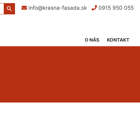
Search Button
info@krasna-fasada.sk
0915 950 055
O NÁS
KONTAKT