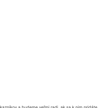
kazníkov a budeme veľmi radi, ak sa k nim pridáte