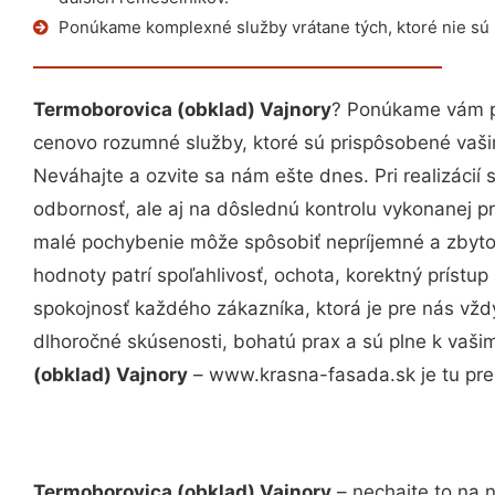
Ponúkame komplexné služby vrátane tých, ktoré nie sú
Termoborovica (obklad) Vajnory
? Ponúkame vám pr
cenovo rozumné služby, ktoré sú prispôsobené vaš
Neváhajte a ozvite sa nám ešte dnes. Pri realizácií
odbornosť, ale aj na dôslednú kontrolu vykonanej p
malé pochybenie môže spôsobiť nepríjemné a zbyto
hodnoty patrí spoľahlivosť, ochota, korektný príst
spokojnosť každého zákazníka, ktorá je pre nás vžd
dlhoročné skúsenosti, bohatú prax a sú plne k vaš
(obklad) Vajnory
– www.krasna-fasada.sk je tu pre
Termoborovica (obklad) Vajnory
– nechajte to na 