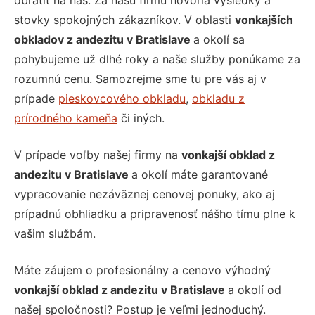
obrátiť na nás. Za našu firmu hovoria výsledky a
stovky spokojných zákazníkov. V oblasti
vonkajších
obkladov z andezitu v Bratislave
a okolí sa
pohybujeme už dlhé roky a naše služby ponúkame za
rozumnú cenu. Samozrejme sme tu pre vás aj v
prípade
pieskovcového obkladu
,
obkladu z
prírodného kameňa
či iných.
V prípade voľby našej firmy na
vonkajší obklad z
andezitu v Bratislave
a okolí máte garantované
vypracovanie nezáväznej cenovej ponuky, ako aj
prípadnú obhliadku a pripravenosť nášho tímu plne k
vašim službám.
Máte záujem o profesionálny a cenovo výhodný
vonkajší obklad z andezitu v Bratislave
a okolí od
našej spoločnosti? Postup je veľmi jednoduchý.