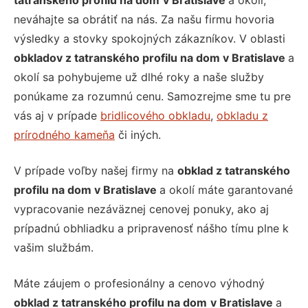
tatranského profilu na dom
v Bratislave
a okolí,
neváhajte sa obrátiť na nás. Za našu firmu hovoria
výsledky a stovky spokojných zákazníkov. V oblasti
obkladov z tatranského profilu na dom v Bratislave
a
okolí sa pohybujeme už dlhé roky a naše služby
ponúkame za rozumnú cenu. Samozrejme sme tu pre
vás aj v prípade
bridlicového obkladu
,
obkladu z
prírodného kameňa
či iných.
V prípade voľby našej firmy na
obklad z tatranského
profilu na dom v Bratislave
a okolí máte garantované
vypracovanie nezáväznej cenovej ponuky, ako aj
prípadnú obhliadku a pripravenosť nášho tímu plne k
vašim službám.
Máte záujem o profesionálny a cenovo výhodný
obklad z tatranského profilu na dom
v Bratislave
a