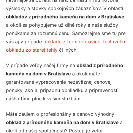
neváhajte sa obrátiť na nás. Za našu firmu hovoria
výsledky a stovky spokojných zákazníkov. V oblasti
obkladov z prírodného kameňa na dom v Bratislave
a okolí sa pohybujeme už dlhé roky a naše služby
ponúkame za rozumnú cenu. Samozrejme sme tu pre
vás aj v prípade
obkladu z termoborovice
,
tehlového
obkladu zo starej tehly
či iných.
V prípade voľby našej firmy na
obklad z prírodného
kameňa na dom v Bratislave
a okolí máte
garantované vypracovanie nezáväznej cenovej
ponuky, ako aj prípadnú obhliadku a pripravenosť
nášho tímu plne k vašim službám.
Máte záujem o profesionálny a cenovo výhodný
obklad z prírodného kameňa na dom v Bratislave
a
okolí od našej spoločnosti? Postup je veľmi