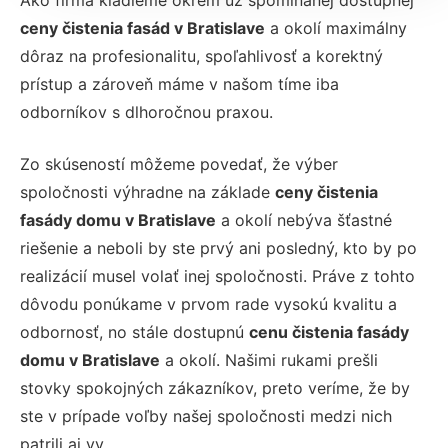
Ako firma kladieme okrem už spomínanej dostupnej
ceny čistenia fasád v Bratislave
a okolí maximálny
dôraz na profesionalitu, spoľahlivosť a korektný
prístup a zároveň máme v našom tíme iba
odborníkov s dlhoročnou praxou.
Zo skúseností môžeme povedať, že výber
spoločnosti výhradne na základe
ceny čistenia
fasády domu v Bratislave
a okolí nebýva šťastné
riešenie a neboli by ste prvý ani posledný, kto by po
realizácií musel volať inej spoločnosti. Práve z tohto
dôvodu ponúkame v prvom rade vysokú kvalitu a
odbornosť, no stále dostupnú
cenu čistenia fasády
domu v Bratislave
a okolí. Našimi rukami prešli
stovky spokojných zákazníkov, preto veríme, že by
ste v prípade voľby našej spoločnosti medzi nich
patrili aj vy.