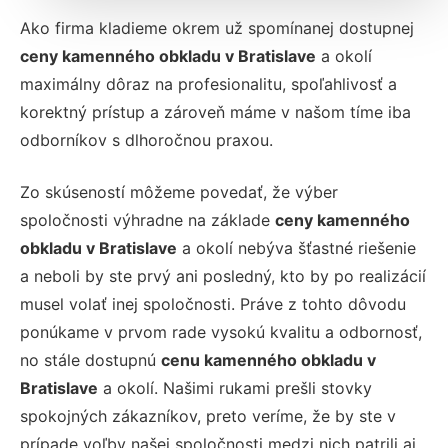
Ako firma kladieme okrem už spomínanej dostupnej
ceny kamenného obkladu v Bratislave
a okolí
maximálny dôraz na profesionalitu, spoľahlivosť a
korektný prístup a zároveň máme v našom tíme iba
odborníkov s dlhoročnou praxou.
Zo skúseností môžeme povedať, že výber
spoločnosti výhradne na základe
ceny kamenného
obkladu v Bratislave
a okolí nebýva šťastné riešenie
a neboli by ste prvý ani posledný, kto by po realizácií
musel volať inej spoločnosti. Práve z tohto dôvodu
ponúkame v prvom rade vysokú kvalitu a odbornosť,
no stále dostupnú
cenu kamenného obkladu v
Bratislave
a okolí. Našimi rukami prešli stovky
spokojných zákazníkov, preto veríme, že by ste v
prípade voľby našej spoločnosti medzi nich patrili aj