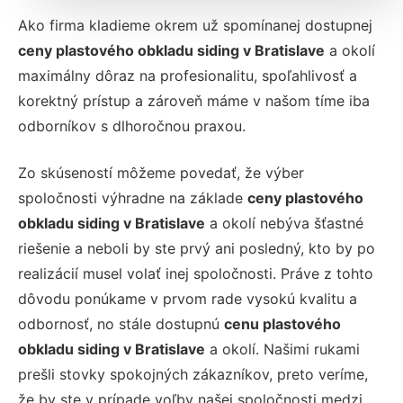
Ako firma kladieme okrem už spomínanej dostupnej
ceny plastového obkladu siding v Bratislave
a okolí
maximálny dôraz na profesionalitu, spoľahlivosť a
korektný prístup a zároveň máme v našom tíme iba
odborníkov s dlhoročnou praxou.
Zo skúseností môžeme povedať, že výber
spoločnosti výhradne na základe
ceny plastového
obkladu siding v Bratislave
a okolí nebýva šťastné
riešenie a neboli by ste prvý ani posledný, kto by po
realizácií musel volať inej spoločnosti. Práve z tohto
dôvodu ponúkame v prvom rade vysokú kvalitu a
odbornosť, no stále dostupnú
cenu plastového
obkladu siding v Bratislave
a okolí. Našimi rukami
prešli stovky spokojných zákazníkov, preto veríme,
že by ste v prípade voľby našej spoločnosti medzi