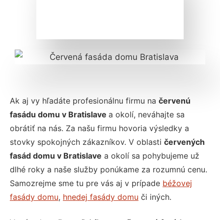
Ak aj vy hľadáte profesionálnu firmu na
červenú
fasádu domu v Bratislave
a okolí, neváhajte sa
obrátiť na nás. Za našu firmu hovoria výsledky a
stovky spokojných zákazníkov. V oblasti
červených
fasád domu v Bratislave
a okolí sa pohybujeme už
dlhé roky a naše služby ponúkame za rozumnú cenu.
Samozrejme sme tu pre vás aj v prípade
béžovej
fasády domu
,
hnedej fasády domu
či iných.