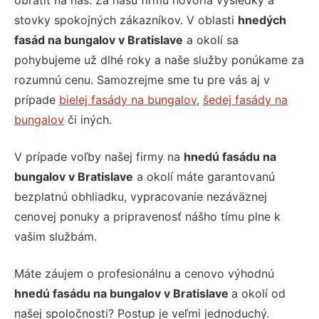
obrátiť na nás. Za našu firmu hovoria výsledky a
stovky spokojných zákazníkov. V oblasti
hnedých
fasád na bungalov v Bratislave
a okolí sa
pohybujeme už dlhé roky a naše služby ponúkame za
rozumnú cenu. Samozrejme sme tu pre vás aj v
prípade
bielej fasády na bungalov
,
šedej fasády na
bungalov
či iných.
V prípade voľby našej firmy na
hnedú fasádu na
bungalov v Bratislave
a okolí máte garantovanú
bezplatnú obhliadku, vypracovanie nezáväznej
cenovej ponuky a pripravenosť nášho tímu plne k
vašim službám.
Máte záujem o profesionálnu a cenovo výhodnú
hnedú fasádu na bungalov v Bratislave
a okolí od
našej spoločnosti? Postup je veľmi jednoduchý.