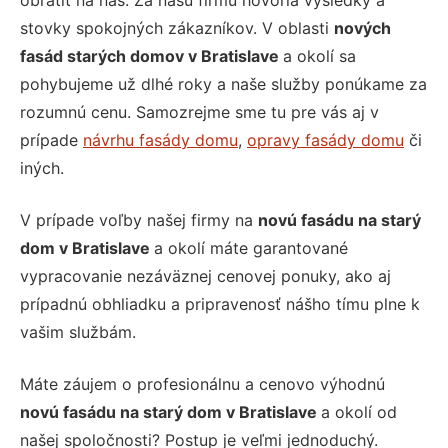
obrátiť na nás. Za našu firmu hovoria výsledky a
stovky spokojných zákazníkov. V oblasti
nových
fasád starých domov v Bratislave
a okolí sa
pohybujeme už dlhé roky a naše služby ponúkame za
rozumnú cenu. Samozrejme sme tu pre vás aj v
prípade
návrhu fasády domu
,
opravy fasády domu
či
iných.
V prípade voľby našej firmy na
novú fasádu na starý
dom v Bratislave
a okolí máte garantované
vypracovanie nezáväznej cenovej ponuky, ako aj
prípadnú obhliadku a pripravenosť nášho tímu plne k
vašim službám.
Máte záujem o profesionálnu a cenovo výhodnú
novú fasádu na starý dom v Bratislave
a okolí od
našej spoločnosti? Postup je veľmi jednoduchý.