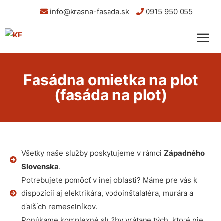
info@krasna-fasada.sk
0915 950 055
Fasádna omietka na plot
(fasáda na plot)
Všetky naše služby poskytujeme v rámci
Západného
Slovenska
.
Potrebujete pomôcť v inej oblasti? Máme pre vás k
dispozícii aj elektrikára, vodoinštalatéra, murára a
ďalších remeselníkov.
Ponúkame komplexné služby vrátane tých, ktoré nie