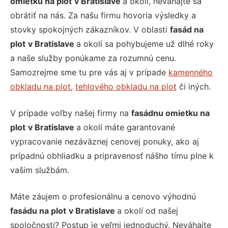
omietku na plot
v Bratislave
a okolí, neváhajte sa
obrátiť na nás. Za našu firmu hovoria výsledky a
stovky spokojných zákazníkov. V oblasti
fasád na
plot
v Bratislave
a okolí sa pohybujeme už dlhé roky
a naše služby ponúkame za rozumnú cenu.
Samozrejme sme tu pre vás aj v prípade
kamenného
obkladu na plot
,
tehlového obkladu na plot
či iných.
V prípade voľby našej firmy na
fasádnu omietku na
plot
v Bratislave
a okolí máte garantované
vypracovanie nezáväznej cenovej ponuky, ako aj
prípadnú obhliadku a pripravenosť nášho tímu plne k
vašim službám.
Máte záujem o profesionálnu a cenovo výhodnú
fasádu na plot
v Bratislave
a okolí od našej
spoločnosti? Postup je veľmi jednoduchý. Neváhajte