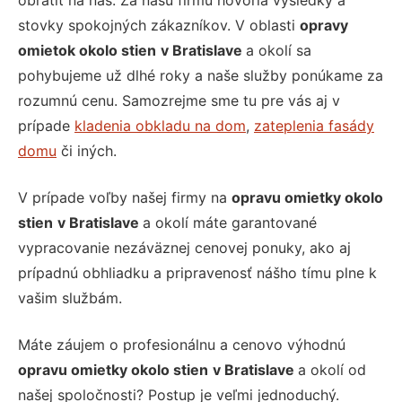
obrátiť na nás. Za našu firmu hovoria výsledky a
stovky spokojných zákazníkov. V oblasti
opravy
omietok okolo stien
v Bratislave
a okolí sa
pohybujeme už dlhé roky a naše služby ponúkame za
rozumnú cenu. Samozrejme sme tu pre vás aj v
prípade
kladenia obkladu na dom
,
zateplenia fasády
domu
či iných.
V prípade voľby našej firmy na
opravu omietky okolo
stien
v Bratislave
a okolí máte garantované
vypracovanie nezáväznej cenovej ponuky, ako aj
prípadnú obhliadku a pripravenosť nášho tímu plne k
vašim službám.
Máte záujem o profesionálnu a cenovo výhodnú
opravu omietky okolo stien
v Bratislave
a okolí od
našej spoločnosti? Postup je veľmi jednoduchý.