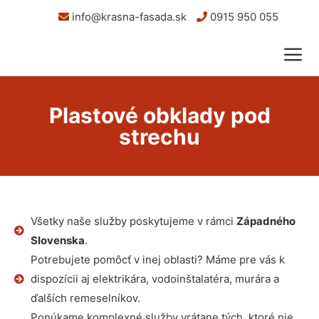
info@krasna-fasada.sk
0915 950 055
Plastové obklady pod
strechu
Všetky naše služby poskytujeme v rámci
Západného
Slovenska
.
Potrebujete pomôcť v inej oblasti? Máme pre vás k
dispozícii aj elektrikára, vodoinštalatéra, murára a
ďalších remeselníkov.
Ponúkame komplexné služby vrátane tých, ktoré nie