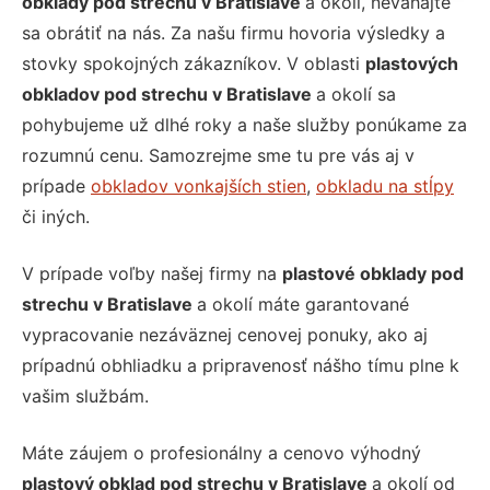
obklady pod strechu v Bratislave
a okolí, neváhajte
sa obrátiť na nás. Za našu firmu hovoria výsledky a
stovky spokojných zákazníkov. V oblasti
plastových
obkladov pod strechu v Bratislave
a okolí sa
pohybujeme už dlhé roky a naše služby ponúkame za
rozumnú cenu. Samozrejme sme tu pre vás aj v
prípade
obkladov vonkajších stien
,
obkladu na stĺpy
či iných.
V prípade voľby našej firmy na
plastové obklady pod
strechu v Bratislave
a okolí máte garantované
vypracovanie nezáväznej cenovej ponuky, ako aj
prípadnú obhliadku a pripravenosť nášho tímu plne k
vašim službám.
Máte záujem o profesionálny a cenovo výhodný
plastový obklad pod strechu v Bratislave
a okolí od