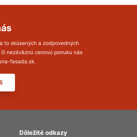
nás
na to skúsených a zodpovedných
ií či nezáväznú cenovú ponuku nás
sna-fasada.sk.
S
Dôležité odkazy