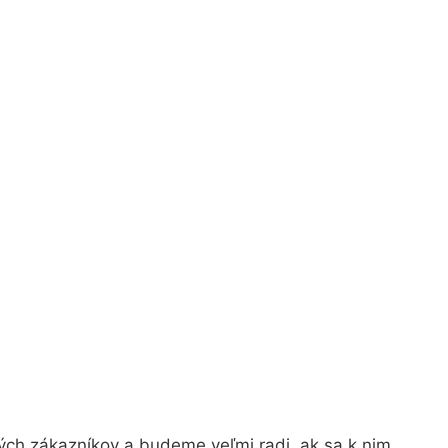
ých zákazníkov a budeme veľmi radi, ak sa k nim