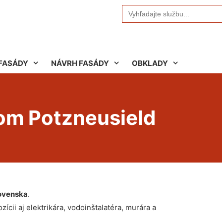
Search
for:
FASÁDY
NÁVRH FASÁDY
OBKLADY
ňom Potzneusield
ovenska
.
ícii aj elektrikára, vodoinštalatéra, murára a