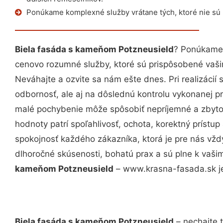
Ponúkame komplexné služby vrátane tých, ktoré nie sú
Biela fasáda s kameňom Potzneusield
? Ponúkame 
cenovo rozumné služby, ktoré sú prispôsobené vaš
Neváhajte a ozvite sa nám ešte dnes. Pri realizácií
odbornosť, ale aj na dôslednú kontrolu vykonanej p
malé pochybenie môže spôsobiť nepríjemné a zbyto
hodnoty patrí spoľahlivosť, ochota, korektný príst
spokojnosť každého zákazníka, ktorá je pre nás vžd
dlhoročné skúsenosti, bohatú prax a sú plne k vaš
kameňom Potzneusield
– www.krasna-fasada.sk je
Biela fasáda s kameňom Potzneusield
– nechajte 