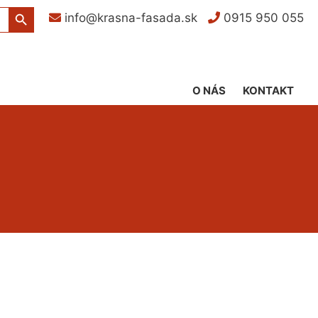
Search Button
info@krasna-fasada.sk
0915 950 055
O NÁS
KONTAKT