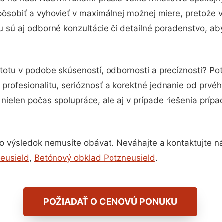
pôsobiť a vyhovieť v maximálnej možnej miere, pretože 
 sú aj odborné konzultácie či detailné poradenstvo, aby
stotu v podobe skúseností, odbornosti a precíznosti? P
profesionalitu, serióznosť a korektné jednanie od prvé
nielen počas spolupráce, ale aj v prípade riešenia príp
o výsledok nemusíte obávať. Neváhajte a kontaktujte nás 
eusield
,
Betónový obklad Potzneusield
.
POŽIADAŤ O CENOVÚ PONUKU