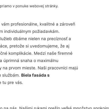
 priamo v ponuke webovej stránky.
vám profesionálne, kvalitné a zároveň
im individuálnym požiadavkám.
 služieb dbáme nielen na precíznosť a
ráce, pretože si uvedomujeme, že aj
čné komplikácie. Medzi naše firemné
up a úprimná snaha o maximálnu
y na prvom mieste. Naši pracovníci majú
im službám.
Biela fasáda s
 tu pre vás.
to na nás. Našimi rukami prešlo veľké množstvo spokojn