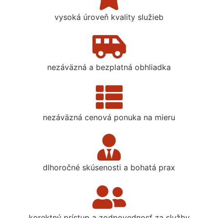
vysoká úroveň kvality služieb
nezáväzná a bezplatná obhliadka
nezáväzná cenová ponuka na mieru
dlhoročné skúsenosti a bohatá prax
korektný prístup a zodpovednosť za služby