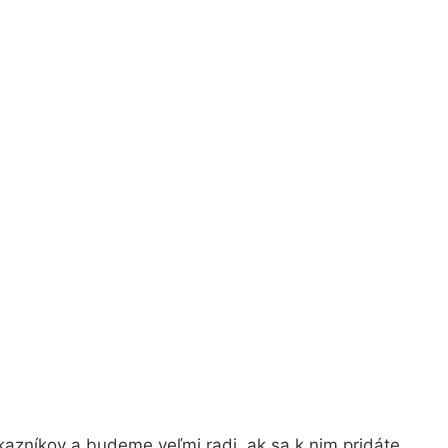
azníkov a budeme veľmi radi, ak sa k nim pridáte