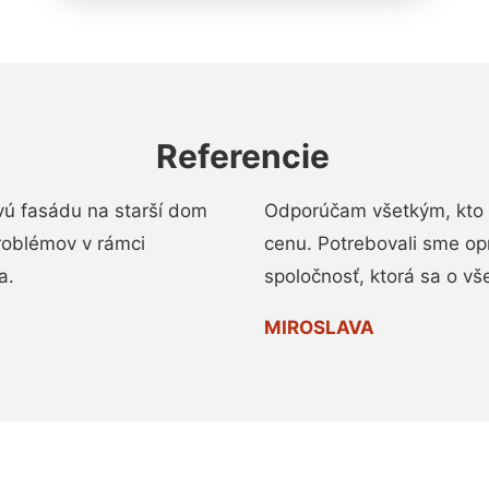
Referencie
vú fasádu na starší dom
Odporúčam všetkým, kto 
roblémov v rámci
cenu. Potrebovali sme op
a.
spoločnosť, ktorá sa o vš
MIROSLAVA