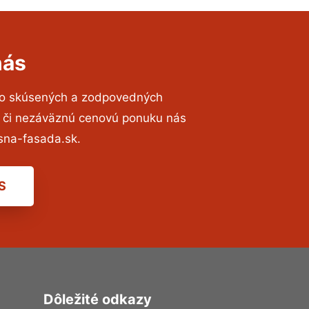
nás
to skúsených a zodpovedných
ií či nezáväznú cenovú ponuku nás
sna-fasada.sk.
S
Dôležité odkazy