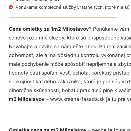
Ponúkame komplexné služby vrátane tých, ktoré nie sú
Cena omietky za 1m2 Miloslavov
? Ponúkame vám p
cenovo rozumné služby, ktoré sú prispôsobené vaš
Neváhajte a ozvite sa nám ešte dnes. Pri realizácií
odbornosť, ale aj na dôslednú kontrolu vykonanej p
malé pochybenie môže spôsobiť nepríjemné a zbyto
hodnoty patrí spoľahlivosť, ochota, korektný príst
spokojnosť každého zákazníka, ktorá je pre nás vžd
dlhoročné skúsenosti, bohatú prax a sú plne k vaš
m2 Miloslavov
– www.krasna-fasada.sk je tu pre v
Omietka cena za m2 Miloslavov
– nechajte to na n