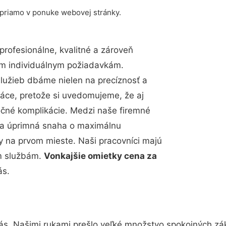
 priamo v ponuke webovej stránky.
rofesionálne, kvalitné a zároveň
im individuálnym požiadavkám.
 služieb dbáme nielen na precíznosť a
ráce, pretože si uvedomujeme, že aj
čné komplikácie. Medzi naše firemné
up a úprimná snaha o maximálnu
y na prvom mieste. Naši pracovníci majú
im službám.
Vonkajšie omietky cena za
ás.
ás. Našimi rukami prešlo veľké množstvo spokojných zák