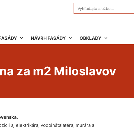
Search
for:
FASÁDY
NÁVRH FASÁDY
OBKLADY
na za m2 Miloslavov
ovenska
.
ícii aj elektrikára, vodoinštalatéra, murára a