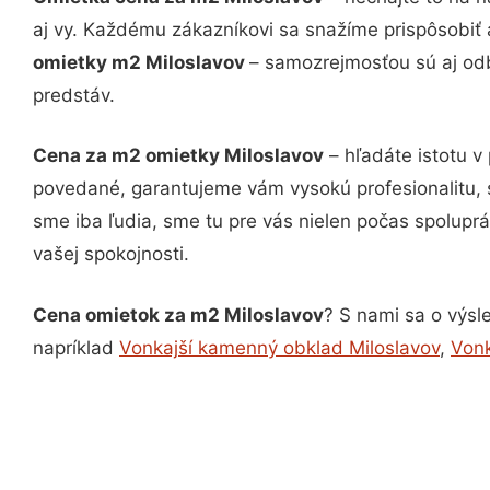
aj vy. Každému zákazníkovi sa snažíme prispôsobiť 
omietky m2 Miloslavov
– samozrejmosťou sú aj odb
predstáv.
Cena za m2 omietky Miloslavov
– hľadáte istotu v
povedané, garantujeme vám vysokú profesionalitu, 
sme iba ľudia, sme tu pre vás nielen počas spoluprác
vašej spokojnosti.
Cena omietok za m2 Miloslavov
? S nami sa o výsle
napríklad
Vonkajší kamenný obklad Miloslavov
,
Vonk