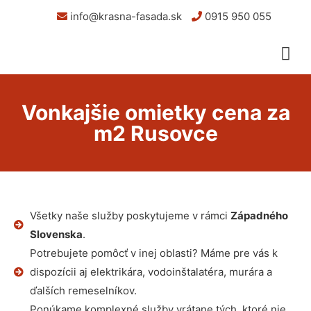
info@krasna-fasada.sk
0915 950 055
Vonkajšie omietky cena za
m2 Rusovce
Všetky naše služby poskytujeme v rámci
Západného
Slovenska
.
Potrebujete pomôcť v inej oblasti? Máme pre vás k
dispozícii aj elektrikára, vodoinštalatéra, murára a
ďalších remeselníkov.
Ponúkame komplexné služby vrátane tých, ktoré nie