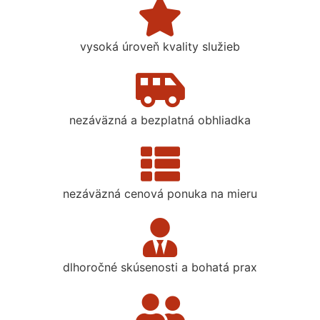
vysoká úroveň kvality služieb
nezáväzná a bezplatná obhliadka
nezáväzná cenová ponuka na mieru
dlhoročné skúsenosti a bohatá prax