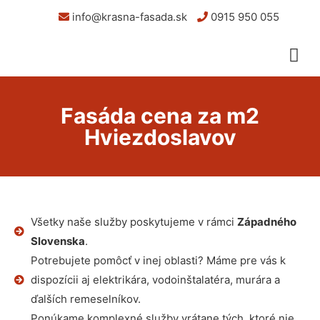
info@krasna-fasada.sk
0915 950 055
Fasáda cena za m2
Hviezdoslavov
Všetky naše služby poskytujeme v rámci
Západného
Slovenska
.
Potrebujete pomôcť v inej oblasti? Máme pre vás k
dispozícii aj elektrikára, vodoinštalatéra, murára a
ďalších remeselníkov.
Ponúkame komplexné služby vrátane tých, ktoré nie