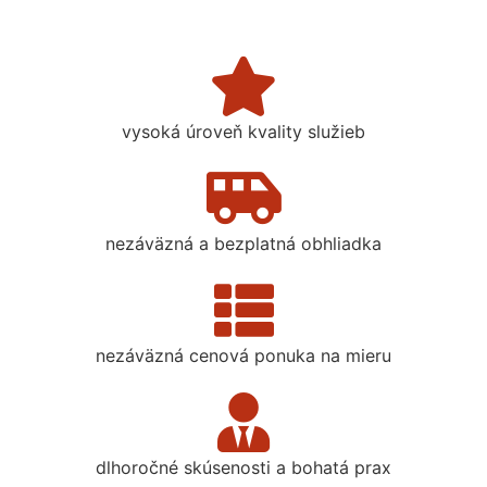
vysoká úroveň kvality služieb
nezáväzná a bezplatná obhliadka
nezáväzná cenová ponuka na mieru
dlhoročné skúsenosti a bohatá prax