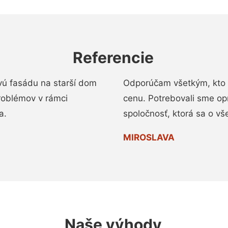
Referencie
vú fasádu na starší dom
Odporúčam všetkým, kto 
roblémov v rámci
cenu. Potrebovali sme op
a.
spoločnosť, ktorá sa o vš
MIROSLAVA
Naše výhody