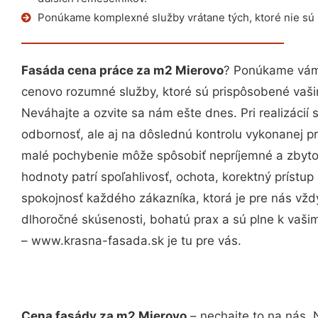
Ponúkame komplexné služby vrátane tých, ktoré nie sú
Fasáda cena práce za m2 Mierovo
? Ponúkame vám 
cenovo rozumné služby, ktoré sú prispôsobené vaš
Neváhajte a ozvite sa nám ešte dnes. Pri realizácií
odbornosť, ale aj na dôslednú kontrolu vykonanej p
malé pochybenie môže spôsobiť nepríjemné a zbyto
hodnoty patrí spoľahlivosť, ochota, korektný príst
spokojnosť každého zákazníka, ktorá je pre nás vžd
dlhoročné skúsenosti, bohatú prax a sú plne k vaš
– www.krasna-fasada.sk je tu pre vás.
Cena fasády za m2 Mierovo
– nechajte to na nás. 