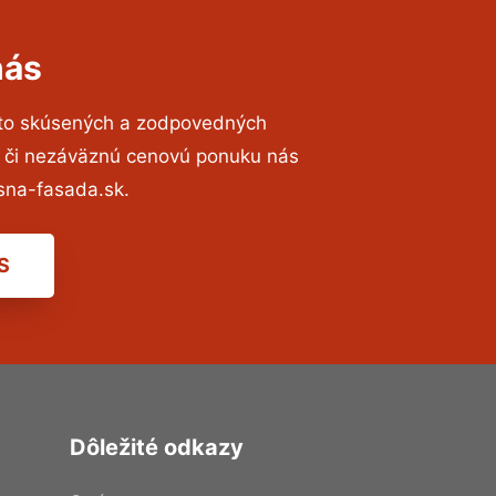
nás
 to skúsených a zodpovedných
ií či nezáväznú cenovú ponuku nás
sna-fasada.sk.
S
Dôležité odkazy