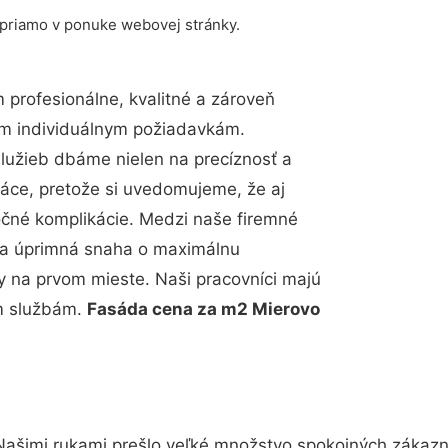
 priamo v ponuke webovej stránky.
profesionálne, kvalitné a zároveň
im individuálnym požiadavkám.
 služieb dbáme nielen na precíznosť a
ráce, pretože si uvedomujeme, že aj
čné komplikácie. Medzi naše firemné
up a úprimná snaha o maximálnu
y na prvom mieste. Naši pracovníci majú
im službám.
Fasáda cena za m2 Mierovo
Našimi rukami prešlo veľké množstvo spokojných zákazní