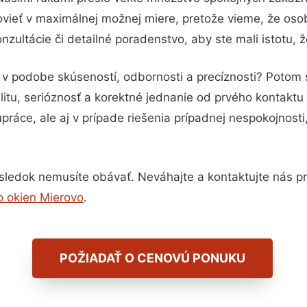
vieť v maximálnej možnej miere, pretože vieme, že oso
zultácie či detailné poradenstvo, aby ste mali istotu, 
u v podobe skúseností, odbornosti a precíznosti? Potom
itu, serióznosť a korektné jednanie od prvého kontakt
práce, ale aj v prípade riešenia prípadnej nespokojnosti
sledok nemusíte obávať. Neváhajte a kontaktujte nás pre 
o okien Mierovo
.
POŽIADAŤ O CENOVÚ PONUKU