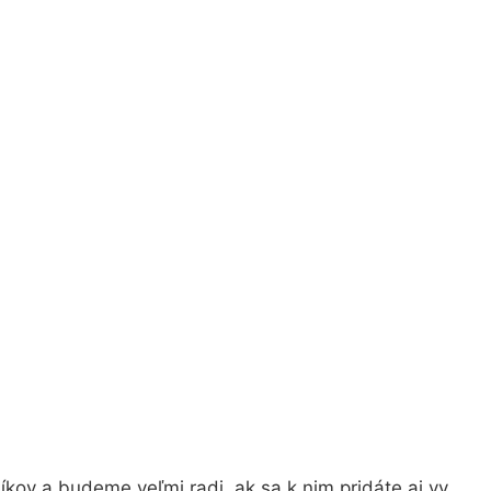
kov a budeme veľmi radi, ak sa k nim pridáte aj vy.