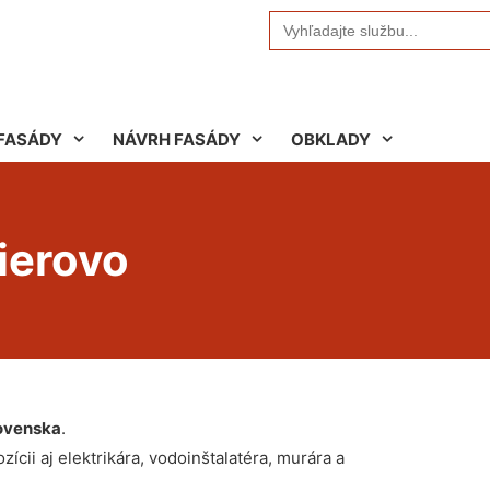
Search
for:
FASÁDY
NÁVRH FASÁDY
OBKLADY
ierovo
ovenska
.
ícii aj elektrikára, vodoinštalatéra, murára a