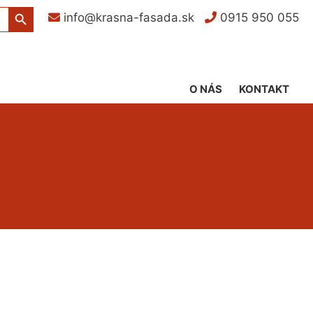
Search Button
info@krasna-fasada.sk
0915 950 055
O NÁS
KONTAKT