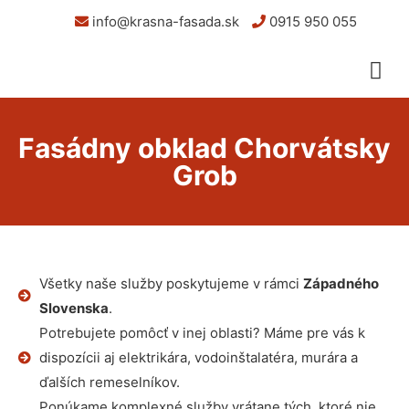
info@krasna-fasada.sk
0915 950 055
Fasádny obklad Chorvátsky
Grob
Všetky naše služby poskytujeme v rámci
Západného
Slovenska
.
Potrebujete pomôcť v inej oblasti? Máme pre vás k
dispozícii aj elektrikára, vodoinštalatéra, murára a
ďalších remeselníkov.
Ponúkame komplexné služby vrátane tých, ktoré nie