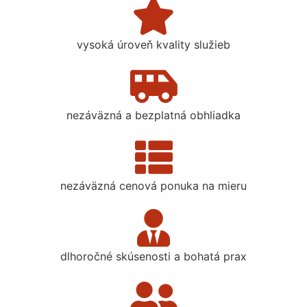
vysoká úroveň kvality služieb
nezáväzná a bezplatná obhliadka
nezáväzná cenová ponuka na mieru
dlhoročné skúsenosti a bohatá prax