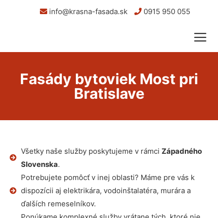
info@krasna-fasada.sk
0915 950 055
Fasády bytoviek Most pri
Bratislave
Všetky naše služby poskytujeme v rámci
Západného
Slovenska
.
Potrebujete pomôcť v inej oblasti? Máme pre vás k
dispozícii aj elektrikára, vodoinštalatéra, murára a
ďalších remeselníkov.
Ponúkame komplexné služby vrátane tých, ktoré nie