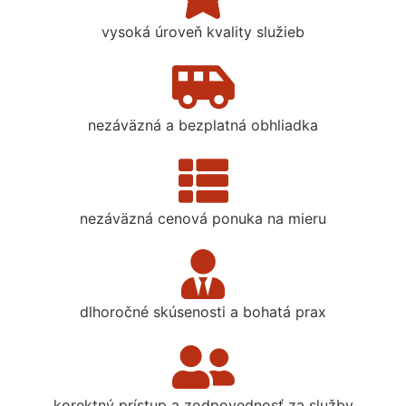
vysoká úroveň kvality služieb
nezáväzná a bezplatná obhliadka
nezáväzná cenová ponuka na mieru
dlhoročné skúsenosti a bohatá prax
korektný prístup a zodpovednosť za služby