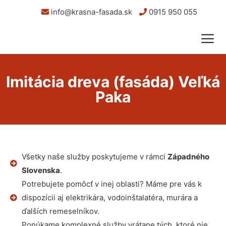
info@krasna-fasada.sk
0915 950 055
Imitácia dreva (fasáda) Veľká
Paka
Všetky naše služby poskytujeme v rámci
Západného
Slovenska
.
Potrebujete pomôcť v inej oblasti? Máme pre vás k
dispozícii aj elektrikára, vodoinštalatéra, murára a
ďalších remeselníkov.
Ponúkame komplexné služby vrátane tých, ktoré nie