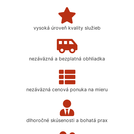
vysoká úroveň kvality služieb
nezáväzná a bezplatná obhliadka
nezáväzná cenová ponuka na mieru
dlhoročné skúsenosti a bohatá prax