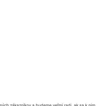
jných zákazníkov a budeme veľmi radi, ak sa k nim