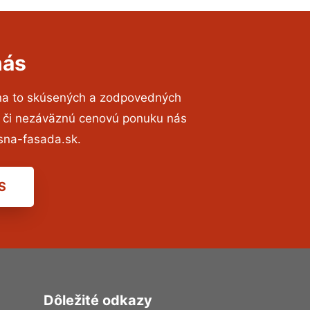
nás
na to skúsených a zodpovedných
ií či nezáväznú cenovú ponuku nás
sna-fasada.sk.
S
Dôležité odkazy