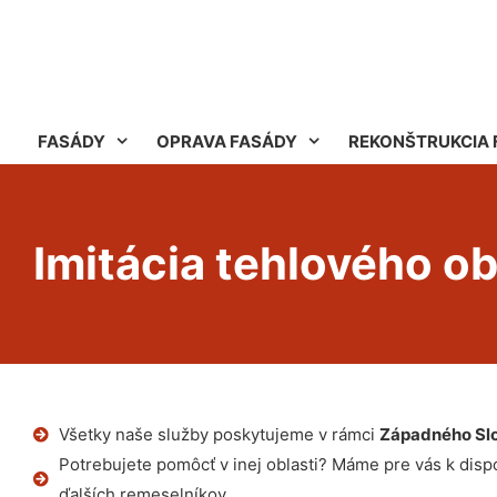
FASÁDY
OPRAVA FASÁDY
REKONŠTRUKCIA 
Imitácia tehlového o
Všetky naše služby poskytujeme v rámci
Západného Sl
Potrebujete pomôcť v inej oblasti? Máme pre vás k dispoz
ďalších remeselníkov.