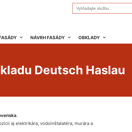
Search
for:
FASÁDY
NÁVRH FASÁDY
OBKLADY
bkladu Deutsch Haslau
ovenska
.
ícii aj elektrikára, vodoinštalatéra, murára a