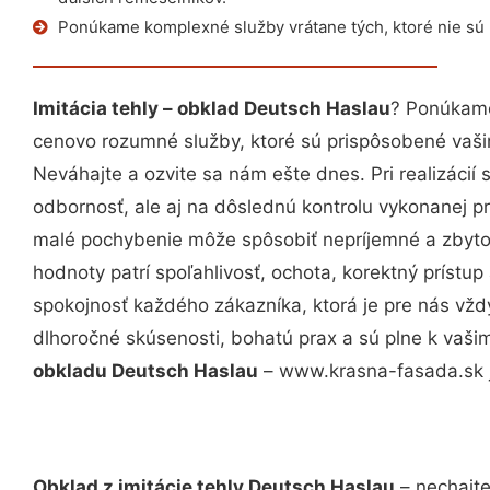
Ponúkame komplexné služby vrátane tých, ktoré nie sú
Imitácia tehly – obklad Deutsch Haslau
? Ponúkame
cenovo rozumné služby, ktoré sú prispôsobené vaš
Neváhajte a ozvite sa nám ešte dnes. Pri realizácií
odbornosť, ale aj na dôslednú kontrolu vykonanej p
malé pochybenie môže spôsobiť nepríjemné a zbyto
hodnoty patrí spoľahlivosť, ochota, korektný príst
spokojnosť každého zákazníka, ktorá je pre nás vžd
dlhoročné skúsenosti, bohatú prax a sú plne k vaš
obkladu Deutsch Haslau
– www.krasna-fasada.sk j
Obklad z imitácie tehly Deutsch Haslau
– nechajte