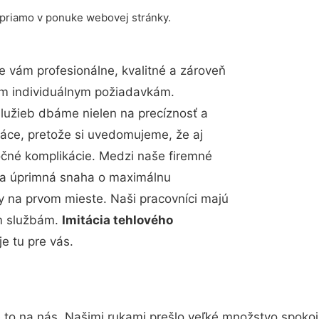
 priamo v ponuke webovej stránky.
 vám profesionálne, kvalitné a zároveň
im individuálnym požiadavkám.
 služieb dbáme nielen na precíznosť a
ráce, pretože si uvedomujeme, že aj
čné komplikácie. Medzi naše firemné
up a úprimná snaha o maximálnu
y na prvom mieste. Naši pracovníci majú
im službám.
Imitácia tehlového
e tu pre vás.
 to na nás. Našimi rukami prešlo veľké množstvo spoko