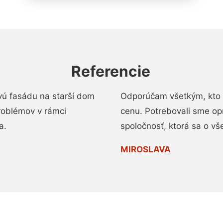
Referencie
vú fasádu na starší dom
Odporúčam všetkým, kto 
roblémov v rámci
cenu. Potrebovali sme op
a.
spoločnosť, ktorá sa o vš
MIROSLAVA