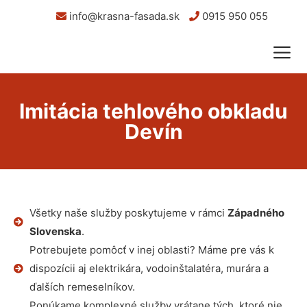
info@krasna-fasada.sk
0915 950 055
Imitácia tehlového obkladu
Devín
Všetky naše služby poskytujeme v rámci
Západného
Slovenska
.
Potrebujete pomôcť v inej oblasti? Máme pre vás k
dispozícii aj elektrikára, vodoinštalatéra, murára a
ďalších remeselníkov.
Ponúkame komplexné služby vrátane tých, ktoré nie