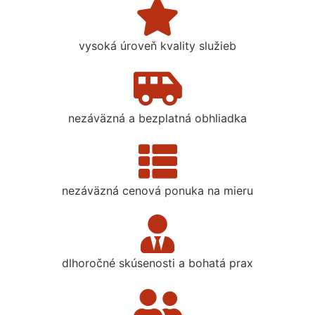
vysoká úroveň kvality služieb
nezáväzná a bezplatná obhliadka
nezáväzná cenová ponuka na mieru
dlhoročné skúsenosti a bohatá prax