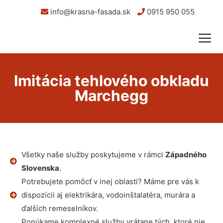
info@krasna-fasada.sk
0915 950 055
Imitácia tehlového obkladu
Marchegg
Všetky naše služby poskytujeme v rámci
Západného
Slovenska
.
Potrebujete pomôcť v inej oblasti? Máme pre vás k
dispozícii aj elektrikára, vodoinštalatéra, murára a
ďalších remeselníkov.
Ponúkame komplexné služby vrátane tých, ktoré nie