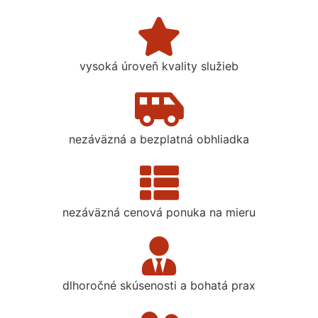
vysoká úroveň kvality služieb
nezáväzná a bezplatná obhliadka
nezáväzná cenová ponuka na mieru
dlhoročné skúsenosti a bohatá prax