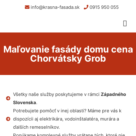
info@krasna-fasada.sk
0915 950 055
Maľovanie fasády domu cena
Chorvátsky Grob
Všetky naše služby poskytujeme v rámci
Západného
Slovenska
.
Potrebujete pomôcť v inej oblasti? Máme pre vás k
dispozícii aj elektrikára, vodoinštalatéra, murára a
ďalších remeselníkov.
Ponúkame komplexné služby vrátane tých, ktoré nie