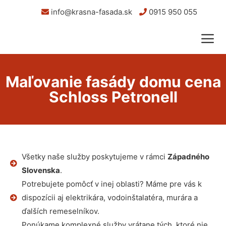
info@krasna-fasada.sk
0915 950 055
Maľovanie fasády domu cena
Schloss Petronell
Všetky naše služby poskytujeme v rámci
Západného
Slovenska
.
Potrebujete pomôcť v inej oblasti? Máme pre vás k
dispozícii aj elektrikára, vodoinštalatéra, murára a
ďalších remeselníkov.
Ponúkame komplexné služby vrátane tých, ktoré nie