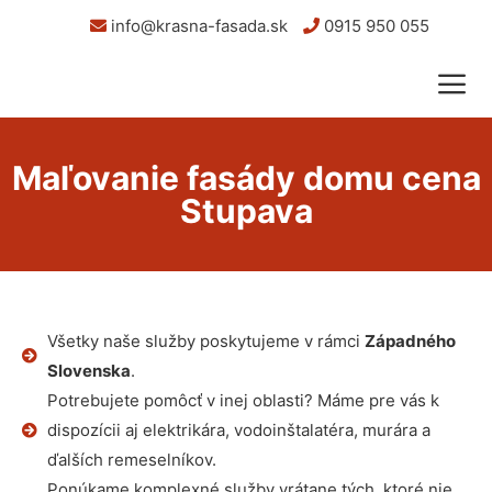
info@krasna-fasada.sk
0915 950 055
Maľovanie fasády domu cena
Stupava
Všetky naše služby poskytujeme v rámci
Západného
Slovenska
.
Potrebujete pomôcť v inej oblasti? Máme pre vás k
dispozícii aj elektrikára, vodoinštalatéra, murára a
ďalších remeselníkov.
Ponúkame komplexné služby vrátane tých, ktoré nie