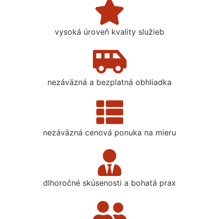
vysoká úroveň kvality služieb
nezáväzná a bezplatná obhliadka
nezáväzná cenová ponuka na mieru
dlhoročné skúsenosti a bohatá prax