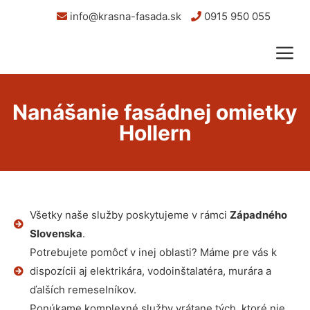
info@krasna-fasada.sk
0915 950 055
Nanášanie fasádnej omietky
Hollern
Všetky naše služby poskytujeme v rámci
Západného
Slovenska
.
Potrebujete pomôcť v inej oblasti? Máme pre vás k
dispozícii aj elektrikára, vodoinštalatéra, murára a
ďalších remeselníkov.
Ponúkame komplexné služby vrátane tých, ktoré nie