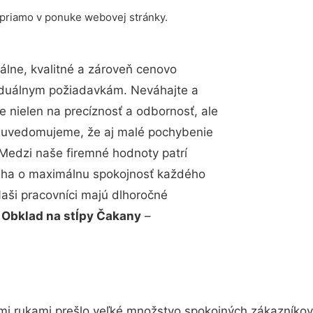
 priamo v ponuke webovej stránky.
lne, kvalitné a zároveň cenovo
viduálnym požiadavkám. Neváhajte a
e nielen na precíznosť a odbornosť, ale
si uvedomujeme, že aj malé pochybenie
Medzi naše firemné hodnoty patrí
snaha o maximálnu spokojnosť každého
Naši pracovníci majú dlhoročné
.
Obklad na stĺpy Čakany
–
mi rukami prešlo veľké množstvo spokojných zákazníkov 