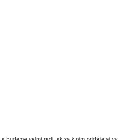
a budeme veľmi radi, ak sa k nim pridáte aj vy.