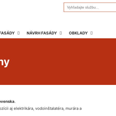
Search
for:
FASÁDY
NÁVRH FASÁDY
OBKLADY
ny
ovenska
.
ícii aj elektrikára, vodoinštalatéra, murára a