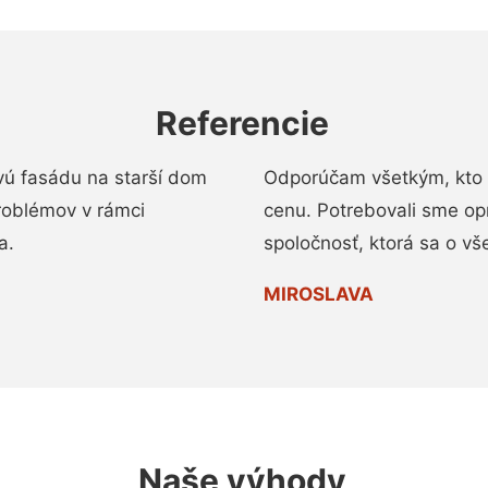
Referencie
vú fasádu na starší dom
Odporúčam všetkým, kto 
roblémov v rámci
cenu. Potrebovali sme op
a.
spoločnosť, ktorá sa o vš
MIROSLAVA
Naše výhody