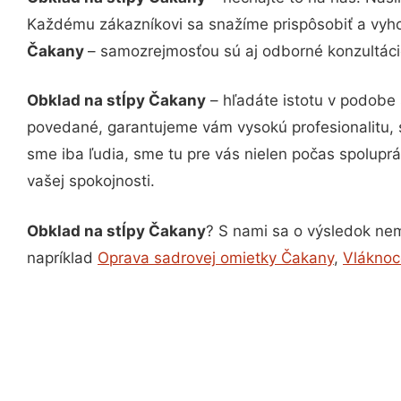
Každému zákazníkovi sa snažíme prispôsobiť a vyho
Čakany
– samozrejmosťou sú aj odborné konzultácie
Obklad na stĺpy Čakany
– hľadáte istotu v podobe 
povedané, garantujeme vám vysokú profesionalitu, 
sme iba ľudia, sme tu pre vás nielen počas spoluprác
vašej spokojnosti.
Obklad na stĺpy Čakany
? S nami sa o výsledok nemu
napríklad
Oprava sadrovej omietky Čakany
,
Vláknoc