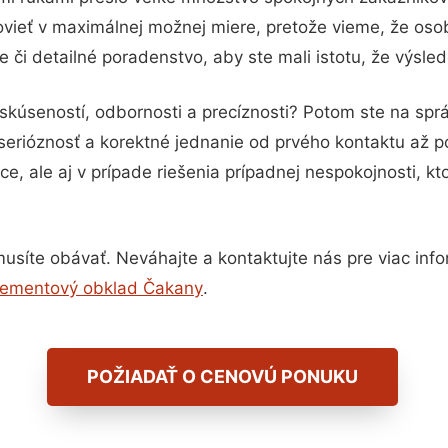
vieť v maximálnej možnej miere, pretože vieme, že oso
 či detailné poradenstvo, aby ste mali istotu, že výsle
skúseností, odbornosti a precíznosti? Potom ste na sp
serióznosť a korektné jednanie od prvého kontaktu až 
e, ale aj v prípade riešenia prípadnej nespokojnosti, kt
síte obávať. Neváhajte a kontaktujte nás pre viac inform
ementový obklad Čakany
.
POŽIADAŤ O CENOVÚ PONUKU