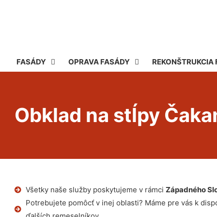
FASÁDY
OPRAVA FASÁDY
REKONŠTRUKCIA 
Obklad na stĺpy Čaka
Všetky naše služby poskytujeme v rámci
Západného Sl
Potrebujete pomôcť v inej oblasti? Máme pre vás k dispoz
ďalších remeselníkov.