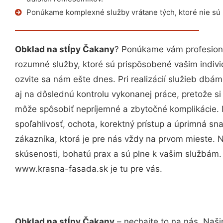
Ponúkame komplexné služby vrátane tých, ktoré nie sú
Obklad na stĺpy Čakany
? Ponúkame vám profesioná
rozumné služby, ktoré sú prispôsobené vašim indi
ozvite sa nám ešte dnes. Pri realizácií služieb dbám
aj na dôslednú kontrolu vykonanej práce, pretože 
môže spôsobiť nepríjemné a zbytočné komplikácie. 
spoľahlivosť, ochota, korektný prístup a úprimná 
zákazníka, ktorá je pre nás vždy na prvom mieste. 
skúsenosti, bohatú prax a sú plne k vašim službám
www.krasna-fasada.sk je tu pre vás.
Obklad na stĺpy Čakany
– nechajte to na nás. Naši