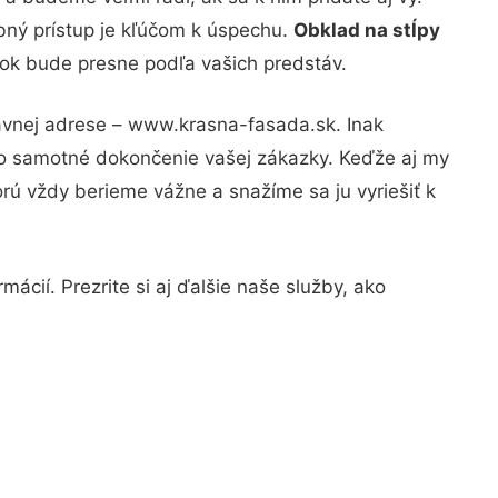
bný prístup je kľúčom k úspechu.
Obklad na stĺpy
dok bude presne podľa vašich predstáv.
rávnej adrese – www.krasna-fasada.sk. Inak
po samotné dokončenie vašej zákazky. Keďže aj my
orú vždy berieme vážne a snažíme sa ju vyriešiť k
ácií. Prezrite si aj ďalšie naše služby, ako