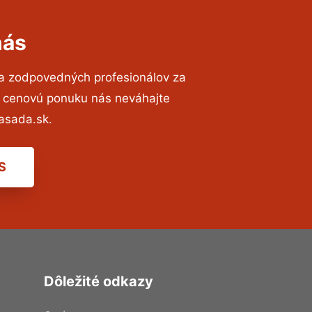
nás
 a zodpovedných profesionálov za
ú cenovú ponuku nás neváhajte
asada.sk.
S
Dôležité odkazy