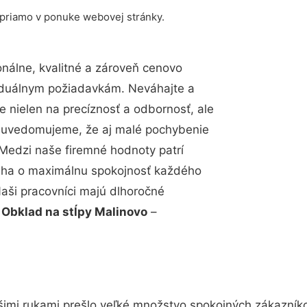
 priamo v ponuke webovej stránky.
nálne, kvalitné a zároveň cenovo
viduálnym požiadavkám. Neváhajte a
e nielen na precíznosť a odbornosť, ale
si uvedomujeme, že aj malé pochybenie
Medzi naše firemné hodnoty patrí
snaha o maximálnu spokojnosť každého
Naši pracovníci majú dlhoročné
.
Obklad na stĺpy Malinovo
–
šimi rukami prešlo veľké množstvo spokojných zákazníkov