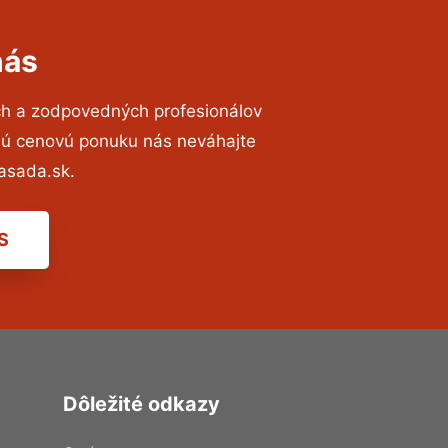
nás
ch a zodpovedných profesionálov
znú cenovú ponuku nás neváhajte
asada.sk.
S
Dôležité odkazy