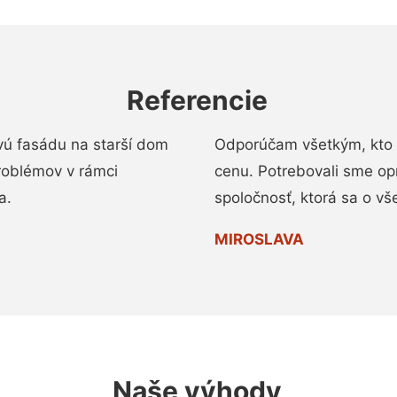
Referencie
vú fasádu na starší dom
Odporúčam všetkým, kto 
roblémov v rámci
cenu. Potrebovali sme op
a.
spoločnosť, ktorá sa o vš
MIROSLAVA
Naše výhody