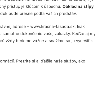
bný prístup je kľúčom k úspechu.
Obklad na stĺpy
ledok bude presne podľa vašich predstáv.
právnej adrese – www.krasna-fasada.sk. Inak
po samotné dokončenie vašej zákazky. Keďže aj my
orú vždy berieme vážne a snažíme sa ju vyriešiť k
rmácií. Prezrite si aj ďalšie naše služby, ako