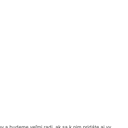
 a budeme veľmi radi, ak sa k nim pridáte aj vy.