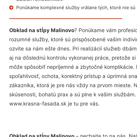
Ponúkame komplexné služby vrátane tých, ktoré nie sú
Obklad na stĺpy Malinovo
? Ponúkame vám profesio
rozumné služby, ktoré sú prispôsobené vašim indi
ozvite sa nám ešte dnes. Pri realizácií služieb dbám
aj na dôslednú kontrolu vykonanej práce, pretože 
môže spôsobiť nepríjemné a zbytočné komplikácie. 
spoľahlivosť, ochota, korektný prístup a úprimná 
zákazníka, ktorá je pre nás vždy na prvom mieste. 
skúsenosti, bohatú prax a sú plne k vašim službám
www.krasna-fasada.sk je tu pre vás.
Obklad na stĺpy Malinovo
– nechajte to na nás. Na