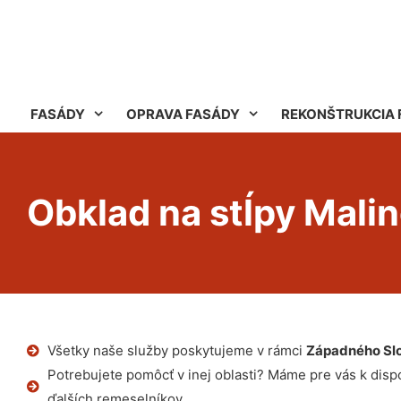
FASÁDY
OPRAVA FASÁDY
REKONŠTRUKCIA 
Obklad na stĺpy Mali
Všetky naše služby poskytujeme v rámci
Západného Sl
Potrebujete pomôcť v inej oblasti? Máme pre vás k dispoz
ďalších remeselníkov.