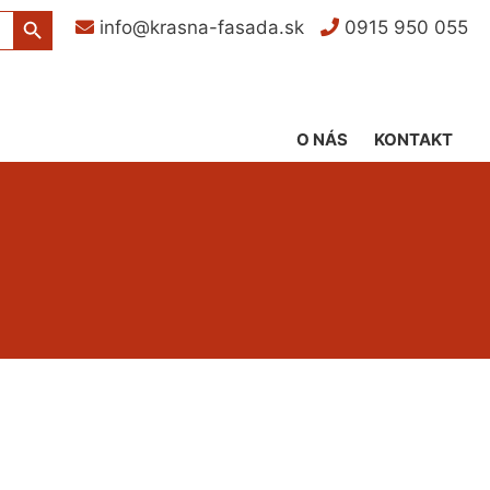
Search Button
info@krasna-fasada.sk
0915 950 055
O NÁS
KONTAKT