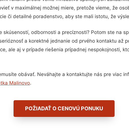
vieť v maximálnej možnej miere, pretože vieme, že oso
ie či detailné poradenstvo, aby ste mali istotu, že výs
e skúseností, odbornosti a precíznosti? Potom ste na s
serióznosť a korektné jednanie od prvého kontaktu až 
e, ale aj v prípade riešenia prípadnej nespokojnosti, kt
musíte obávať. Neváhajte a kontaktujte nás pre viac info
tka Malinovo
.
POŽIADAŤ O CENOVÚ PONUKU