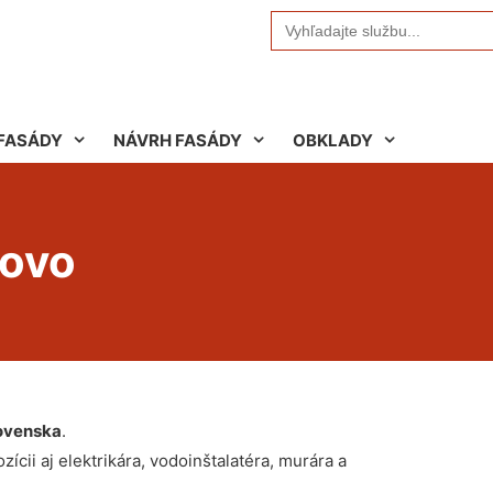
Search
for:
FASÁDY
NÁVRH FASÁDY
OBKLADY
novo
ovenska
.
ícii aj elektrikára, vodoinštalatéra, murára a