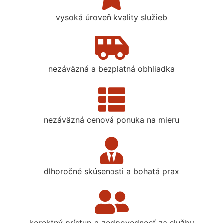
vysoká úroveň kvality služieb
nezáväzná a bezplatná obhliadka
nezáväzná cenová ponuka na mieru
dlhoročné skúsenosti a bohatá prax
korektný prístup a zodpovednosť za služby