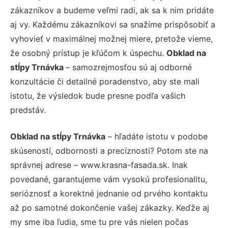
zákazníkov a budeme veľmi radi, ak sa k nim pridáte
aj vy. Každému zákazníkovi sa snažíme prispôsobiť a
vyhovieť v maximálnej možnej miere, pretože vieme,
že osobný prístup je kľúčom k úspechu.
Obklad na
stĺpy Trnávka
– samozrejmosťou sú aj odborné
konzultácie či detailné poradenstvo, aby ste mali
istotu, že výsledok bude presne podľa vašich
predstáv.
Obklad na stĺpy Trnávka
– hľadáte istotu v podobe
skúseností, odbornosti a precíznosti? Potom ste na
správnej adrese – www.krasna-fasada.sk. Inak
povedané, garantujeme vám vysokú profesionalitu,
serióznosť a korektné jednanie od prvého kontaktu
až po samotné dokončenie vašej zákazky. Keďže aj
my sme iba ľudia, sme tu pre vás nielen počas